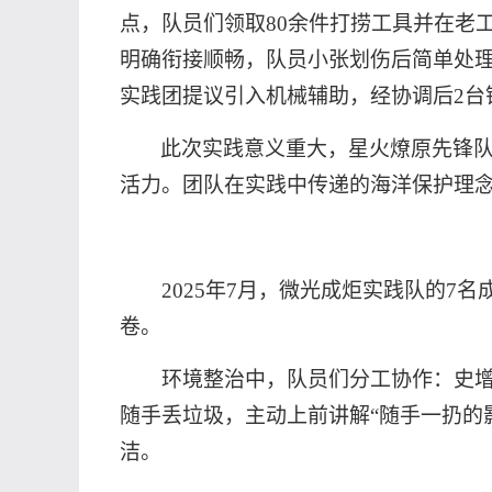
点，队员们领取
80余件打捞工具并在老
明确衔接顺畅，队员小张划伤后简单处理
实践团提议引入机械辅助，经协调后2台
此次实践意义重大，
星火燎原先锋
活力。团队在实践中传递的海洋保护理
2025年7月，微光成炬实践队的7
卷。
环境整治中，队员们分工协作：史
随手丢垃圾，主动上前讲解
“随手一扔的
洁
。