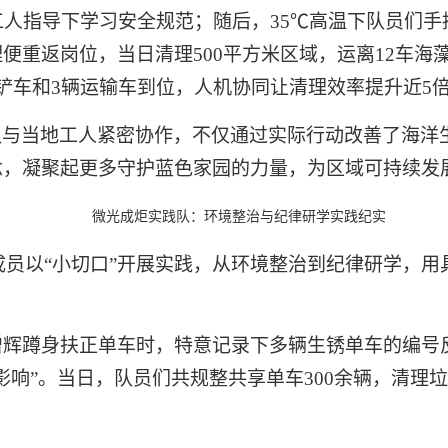
工人指导下学习安全规范；随后，35℃高温下队员们
便重返岗位，当日清理500平方米区域，运离12车海
铲车和3辆运输车到位，人机协同让清理效率提升近5
队
与当地工人紧密协作，不仅通过实际行动改善了海洋
念，凝聚起更多守护蓝色家园的力量，为区域可持续发
微光成炬实践队：环境整治与纪律研学实践纪实
名成员以“小切口”开展实践，从环境整治到纪律研学，
增辉蹲身扶正单车时，特意记录下多辆生锈单车的编号
影响”。当日，队员们共规整共享单车300余辆，清理