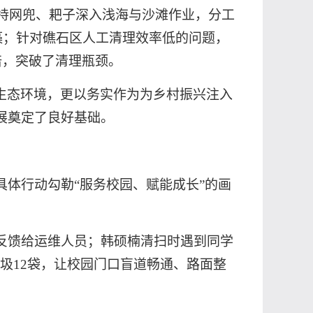
手持网兜、耙子深入浅海与沙滩作业，分工
藻；针对礁石区人工清理效率低的问题，
倍，突破了清理瓶颈。
生态环境，更以务实作为为乡村振兴注入
展奠定了良好基础。
用具体行动勾勒“服务校园、赋能成长”的画
反馈给运维人员；韩硕楠清扫时遇到同学
垃圾12袋，让校园门口盲道畅通、路面整