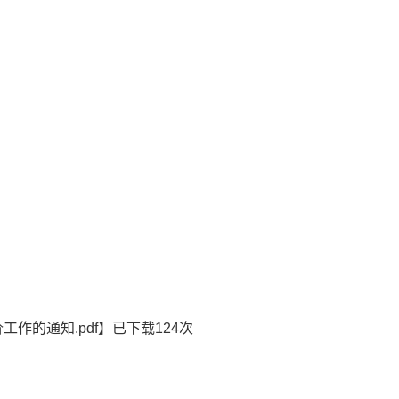
工作的通知.pdf
】已下载
124
次