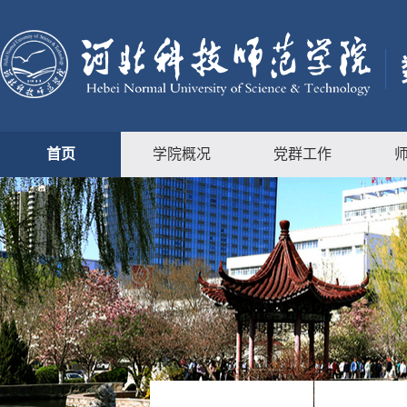
首页
学院概况
党群工作
关
于
开
展
第
一
批
省
级